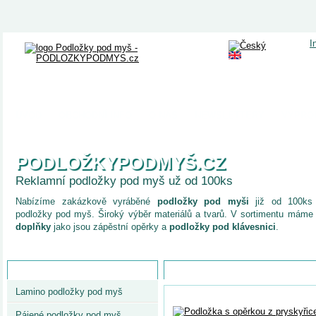
I
ÚVOD
OBCHODNÍ INFO
O NÁS
NEWSLETTERY
VÝPRO
PODLOŽKYPODMYŠ.CZ
Reklamní podložky pod myš už od 100ks
Nabízíme zakázkově vyráběné
podložky pod myši
již od 100ks 
podložky pod myš. Široký výběr materiálů a tvarů. V sortimentu máme
doplňky
jako jsou zápěstní opěrky a
podložky pod klávesnici
.
Katalog produktů
Ergonomické podložky pod myš
Lamino podložky pod myš
Pájené podložky pod myš